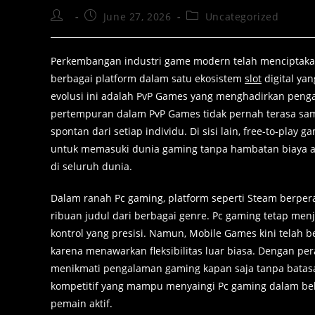
June 27, 2026
Uncategorized
Perkembangan industri game modern telah menciptaka
berbagai platform dalam satu ekosistem
slot
digital yan
evolusi ini adalah PvP Games yang menghadirkan penga
pertempuran dalam PvP Games tidak pernah terasa sama
spontan dari setiap individu. Di sisi lain, free-to-pla
untuk memasuki dunia gaming tanpa hambatan biaya a
di seluruh dunia.
Dalam ranah Pc gaming, platform seperti Steam berper
ribuan judul dari berbagai genre. Pc gaming tetap men
kontrol yang presisi. Namun, Mobile Games kini telah 
karena menawarkan fleksibilitas luar biasa. Dengan p
menikmati pengalaman gaming kapan saja tanpa batasa
kompetitif yang mampu menyaingi Pc gaming dalam bebe
pemain aktif.