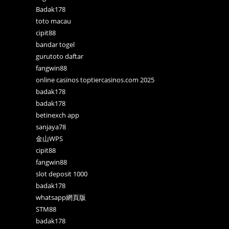
Badak178
toto macau
cipit88
bandar togel
gurutoto daftar
fangwin88
online casinos toptiercasinos.com 2025
badak178
badak178
betinexch app
sanjaya78
金山WPS
cipit88
fangwin88
slot deposit 1000
badak178
whatsapp網頁版
STM88
badak178