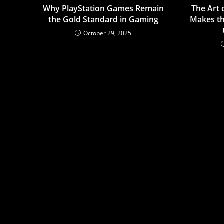
Why PlayStation Games Remain
The Art 
the Gold Standard in Gaming
Makes th
October 29, 2025