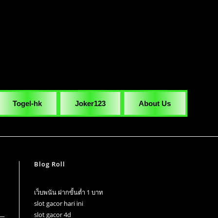
Togel-hk
Joker123
About Us
Blog Roll
เว็บพนัน ฝากขั้นต่ำ 1 บาท
slot gacor hari ini
slot gacor 4d