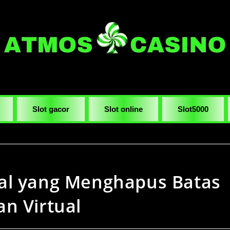
Slot gacor
Slot online
Slot5000
al yang Menghapus Batas
n Virtual