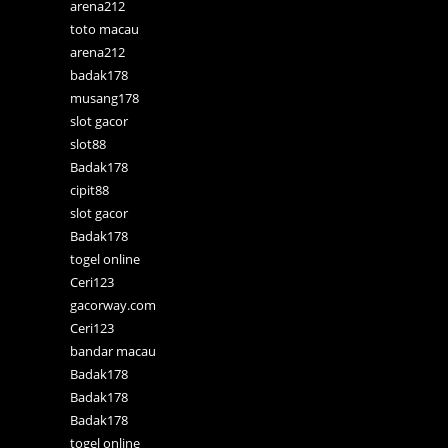
arena212
toto macau
arena212
badak178
musang178
slot gacor
slot88
Badak178
cipit88
slot gacor
Badak178
togel online
Ceri123
gacorway.com
Ceri123
bandar macau
Badak178
Badak178
Badak178
togel online