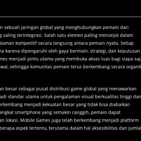
n sebuah jaringan global yang menghubungkan pemain dari
g saling terintegrasi. Salah satu elemen paling menonjol dalam
laman kompetitif secara langsung antara pemain nyata. Setiap
 karena dipengaruhi oleh gaya bermain, strategi, dan keputusan
y games menjadi pintu utama yang membuka akses luas bagi siapa saj
wal, sehingga komunitas pemain terus berkembang secara organi
an besar sebagai pusat distribusi game global yang menawarkan
jadi standar utama untuk pengalaman visual berkualitas tinggi da
berkembang menjadi kekuatan besar yang tidak bisa diabaikan
erangkat smartphone yang semakin canggih, pemain dapat
n lokasi. Mobile Games juga telah berkembang menjadi platform
rapa aspek tertentu, terutama dalam hal aksesibilitas dan jumla