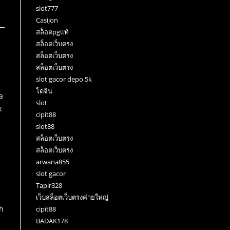
slot777
Casijon
สล็อตpgแท้
สล็อตเว็บตรง
สล็อตเว็บตรง
สล็อตเว็บตรง
slot gacor depo 5k
โดจิน
a
slot
k
cipit88
slot88
สล็อตเว็บตรง
สล็อตเว็บตรง
n
arwana855
slot gacor
Tapir328
เว็บสล็อตเว็บตรงค่ายใหญ่
h
cipit88
BADAK178