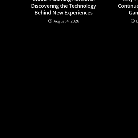
Discovering the Technology
Continue
Behind New Experiences
Gam
August 4, 2026