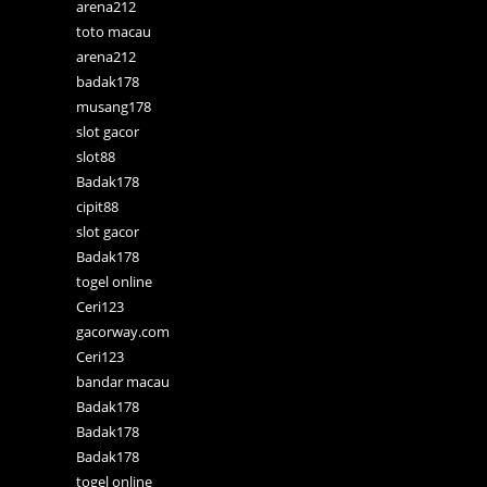
arena212
toto macau
arena212
badak178
musang178
slot gacor
slot88
Badak178
cipit88
slot gacor
Badak178
togel online
Ceri123
gacorway.com
Ceri123
bandar macau
Badak178
Badak178
Badak178
togel online