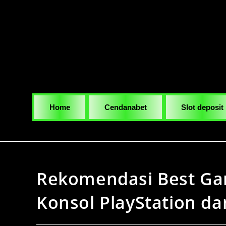
Home
Cendanabet
Slot deposit
Rekomendasi Best Ga
Konsol PlayStation da