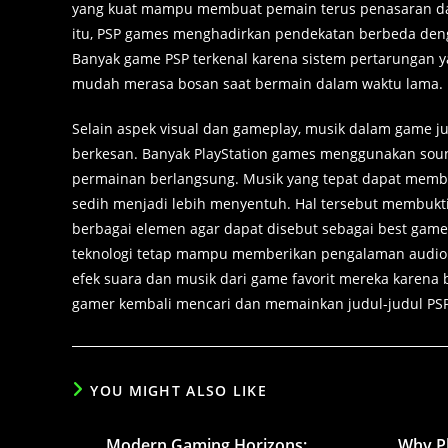
yang kuat mampu membuat pemain terus penasaran dan
itu, PSP games menghadirkan pendekatan berbeda den
Banyak game PSP terkenal karena sistem pertarungan ya
mudah merasa bosan saat bermain dalam waktu lama.
Selain aspek visual dan gameplay, musik dalam game 
berkesan. Banyak PlayStation games menggunakan sou
permainan berlangsung. Musik yang tepat dapat mem
sedih menjadi lebih menyentuh. Hal tersebut membu
berbagai elemen agar dapat disebut sebagai best games
teknologi tetap mampu memberikan pengalaman audio 
efek suara dan musik dari game favorit mereka karena 
gamer kembali mencari dan memainkan judul-judul PSP 
YOU MIGHT ALSO LIKE
Modern Gaming Horizons:
Why P