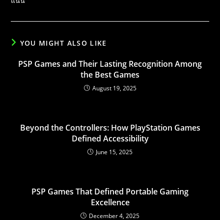
แน่น
YOU MIGHT ALSO LIKE
PSP Games and Their Lasting Recognition Among
the Best Games
August 19, 2025
Beyond the Controllers: How PlayStation Games
Defined Accessibility
June 15, 2025
PSP Games That Defined Portable Gaming
Excellence
December 4, 2025