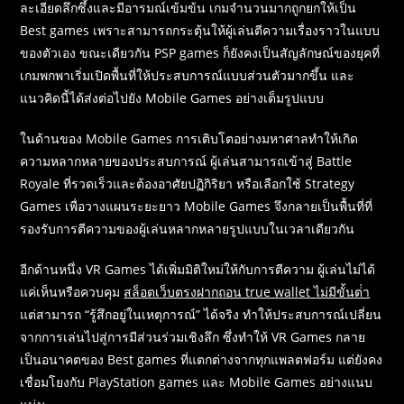
ละเอียดลึกซึ้งและมีอารมณ์เข้มข้น เกมจำนวนมากถูกยกให้เป็น
Best games เพราะสามารถกระตุ้นให้ผู้เล่นตีความเรื่องราวในแบบ
ของตัวเอง ขณะเดียวกัน PSP games ก็ยังคงเป็นสัญลักษณ์ของยุคที่
เกมพกพาเริ่มเปิดพื้นที่ให้ประสบการณ์แบบส่วนตัวมากขึ้น และ
แนวคิดนี้ได้ส่งต่อไปยัง Mobile Games อย่างเต็มรูปแบบ
ในด้านของ Mobile Games การเติบโตอย่างมหาศาลทำให้เกิด
ความหลากหลายของประสบการณ์ ผู้เล่นสามารถเข้าสู่ Battle
Royale ที่รวดเร็วและต้องอาศัยปฏิกิริยา หรือเลือกใช้ Strategy
Games เพื่อวางแผนระยะยาว Mobile Games จึงกลายเป็นพื้นที่ที่
รองรับการตีความของผู้เล่นหลากหลายรูปแบบในเวลาเดียวกัน
อีกด้านหนึ่ง VR Games ได้เพิ่มมิติใหม่ให้กับการตีความ ผู้เล่นไม่ได้
แค่เห็นหรือควบคุม
สล็อตเว็บตรงฝากถอน true wallet ไม่มีขั้นต่ํา
แต่สามารถ “รู้สึกอยู่ในเหตุการณ์” ได้จริง ทำให้ประสบการณ์เปลี่ยน
จากการเล่นไปสู่การมีส่วนร่วมเชิงลึก ซึ่งทำให้ VR Games กลาย
เป็นอนาคตของ Best games ที่แตกต่างจากทุกแพลตฟอร์ม แต่ยังคง
เชื่อมโยงกับ PlayStation games และ Mobile Games อย่างแนบ