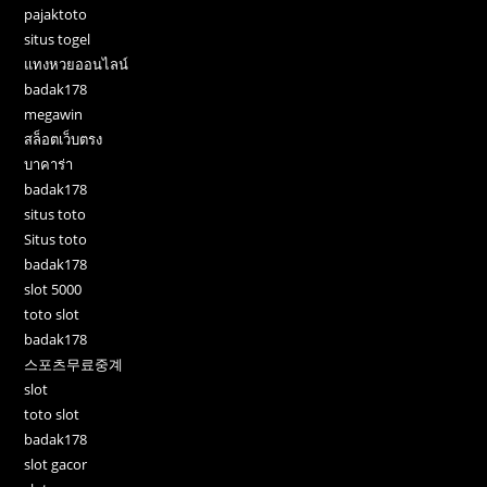
pajaktoto
situs togel
แทงหวยออนไลน์
badak178
megawin
สล็อตเว็บตรง
บาคาร่า
badak178
situs toto
Situs toto
badak178
slot 5000
toto slot
badak178
스포츠무료중계
slot
toto slot
badak178
slot gacor