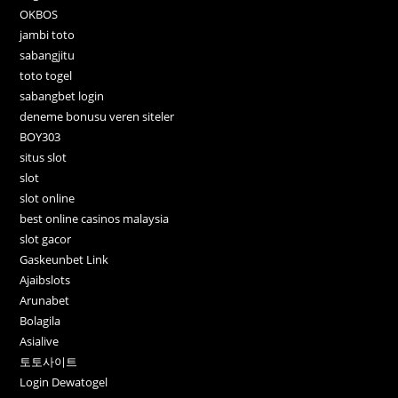
OKBOS
jambi toto
sabangjitu
toto togel
sabangbet login
deneme bonusu veren siteler
BOY303
situs slot
slot
slot online
best online casinos malaysia
slot gacor
Gaskeunbet Link
Ajaibslots
Arunabet
Bolagila
Asialive
토토사이트
Login Dewatogel