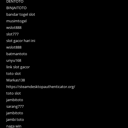
DENTOTO
BINJAITOTO
bandar togel slot
musimtogel
wslot888
slot777
slot gacor hari ini
wslot888
batmantoto
unyu168
link slot gacor
toto slot
Markas138
https://steamdesktopauthenticator.org/
toto slot
jambitoto
sarang777
jambitoto
jambi toto
naga win