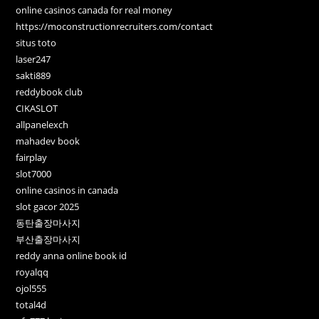
online casinos canada for real money
https://moconstructionrecruiters.com/contact
situs toto
laser247
sakti889
reddybook club
CIKASLOT
allpanelexch
mahadev book
fairplay
slot7000
online casinos in canada
slot gacor 2025
동탄출장마사지
부산출장마사지
reddy anna online book id
royalqq
ojol555
total4d