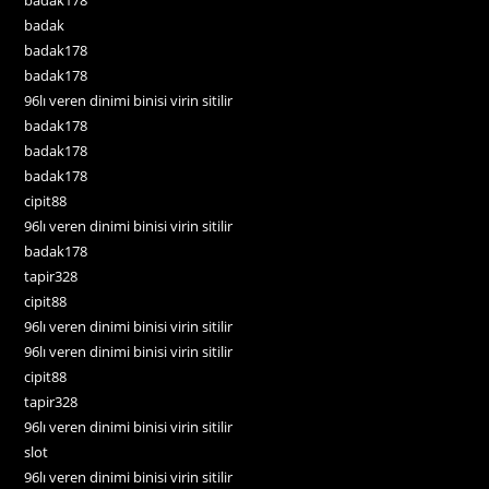
badak
badak178
badak178
96lı veren dinimi binisi virin sitilir
badak178
badak178
badak178
cipit88
96lı veren dinimi binisi virin sitilir
badak178
tapir328
cipit88
96lı veren dinimi binisi virin sitilir
96lı veren dinimi binisi virin sitilir
cipit88
tapir328
96lı veren dinimi binisi virin sitilir
slot
96lı veren dinimi binisi virin sitilir