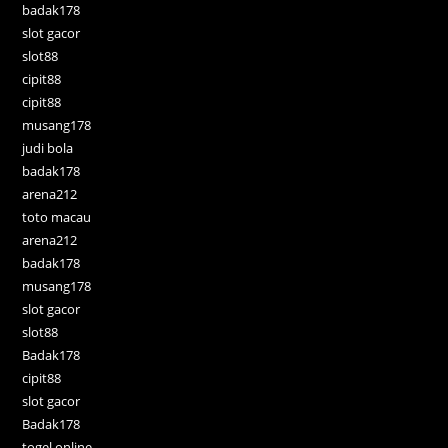
badak178
slot gacor
slot88
cipit88
cipit88
musang178
judi bola
badak178
arena212
toto macau
arena212
badak178
musang178
slot gacor
slot88
Badak178
cipit88
slot gacor
Badak178
togel online