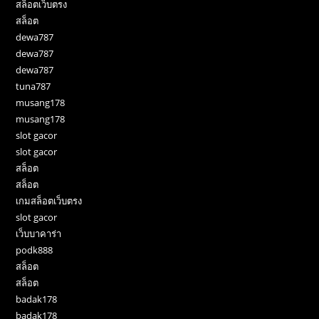
สล็อตเว็บตรง
สล็อต
dewa787
dewa787
dewa787
tuna787
musang178
musang178
slot gacor
slot gacor
สล็อต
สล็อต
เกมสล็อตเว็บตรง
slot gacor
เว็บบาคาร่า
podk888
สล็อต
สล็อต
badak178
badak178