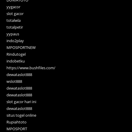
yygacor
slot gacor
totalwla
totalpetir
yypaus
indo2play
MPOSPORTNEW
Rindutogel
indobetku
https://www.bushfiles.com/
dewataslot888
wslot888
dewataslot888
dewataslot888
slot gacor hari ini
dewataslot888
situs togel online
Rupiahtoto
MPOSPORT