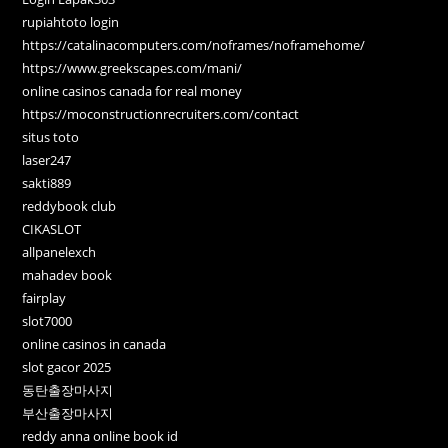
rupiahtoto login
https://catalinacomputers.com/noframes/noframehome/
https://www.greekscapes.com/mani/
online casinos canada for real money
https://moconstructionrecruiters.com/contact
situs toto
laser247
sakti889
reddybook club
CIKASLOT
allpanelexch
mahadev book
fairplay
slot7000
online casinos in canada
slot gacor 2025
동탄출장마사지
부산출장마사지
reddy anna online book id