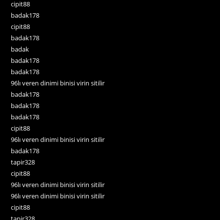
cipit88
badak178
cipit88
badak178
badak
badak178
badak178
96lı veren dinimi binisi virin sitilir
badak178
badak178
badak178
cipit88
96lı veren dinimi binisi virin sitilir
badak178
tapir328
cipit88
96lı veren dinimi binisi virin sitilir
96lı veren dinimi binisi virin sitilir
cipit88
tapir328