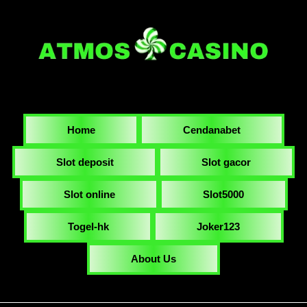
Home
Cendanabet
Slot deposit
Slot gacor
Slot online
Slot5000
Togel-hk
Joker123
About Us