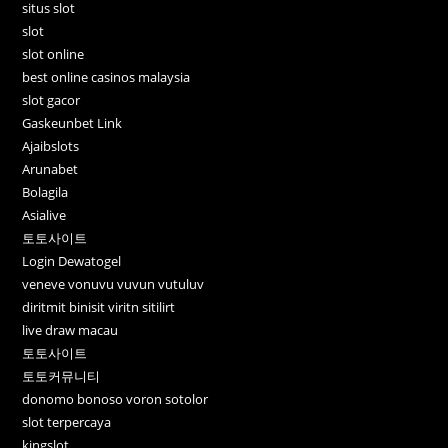
situs slot
slot
slot online
best online casinos malaysia
slot gacor
Gaskeunbet Link
Ajaibslots
Arunabet
Bolagila
Asialive
토토사이트
Login Dewatogel
veneve vonuvu vuvun vutuluv
diritmit binisit viritn sitilirt
live draw macau
토토사이트
토토커뮤니티
donomo bonoso voron sotolor
slot terpercaya
kingslot