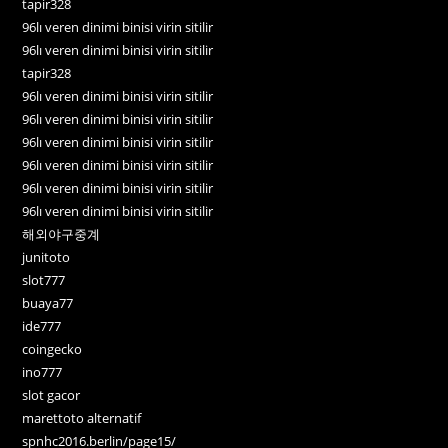
tapir328
96lı veren dinimi binisi virin sitilir
96lı veren dinimi binisi virin sitilir
tapir328
96lı veren dinimi binisi virin sitilir
96lı veren dinimi binisi virin sitilir
96lı veren dinimi binisi virin sitilir
96lı veren dinimi binisi virin sitilir
96lı veren dinimi binisi virin sitilir
96lı veren dinimi binisi virin sitilir
해외야구중계
junitoto
slot777
buaya77
ide777
coingecko
ino777
slot gacor
marettoto alternatif
spnhc2016.berlin/page15/