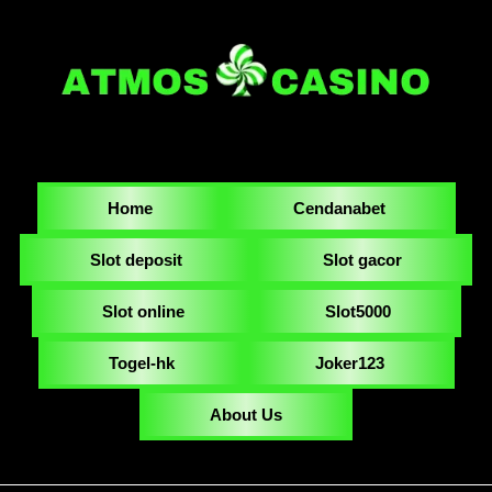
Home
Cendanabet
Slot deposit
Slot gacor
Slot online
Slot5000
Togel-hk
Joker123
About Us