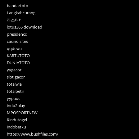
bandartoto
Langkahcurang
라스티비
lotus365 download
presidencc
casino sites
qqdewa
KARTUTOTO
DUNIATOTO
yygacor
slot gacor
totalwla
totalpetir
yypaus
indo2play
MPOSPORTNEW
Rindutogel
indobetku
https://www.bushfiles.com/