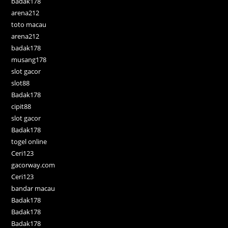
badak178
arena212
toto macau
arena212
badak178
musang178
slot gacor
slot88
Badak178
cipit88
slot gacor
Badak178
togel online
Ceri123
gacorway.com
Ceri123
bandar macau
Badak178
Badak178
Badak178