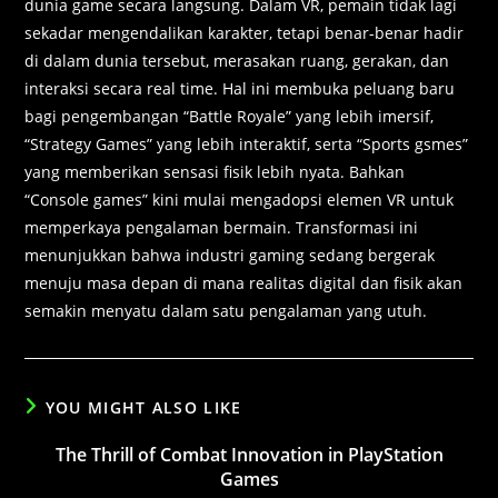
dunia game secara langsung. Dalam VR, pemain tidak lagi
sekadar mengendalikan karakter, tetapi benar-benar hadir
di dalam dunia tersebut, merasakan ruang, gerakan, dan
interaksi secara real time. Hal ini membuka peluang baru
bagi pengembangan “Battle Royale” yang lebih imersif,
“Strategy Games” yang lebih interaktif, serta “Sports gsmes”
yang memberikan sensasi fisik lebih nyata. Bahkan
“Console games” kini mulai mengadopsi elemen VR untuk
memperkaya pengalaman bermain. Transformasi ini
menunjukkan bahwa industri gaming sedang bergerak
menuju masa depan di mana realitas digital dan fisik akan
semakin menyatu dalam satu pengalaman yang utuh.
YOU MIGHT ALSO LIKE
The Thrill of Combat Innovation in PlayStation
Games