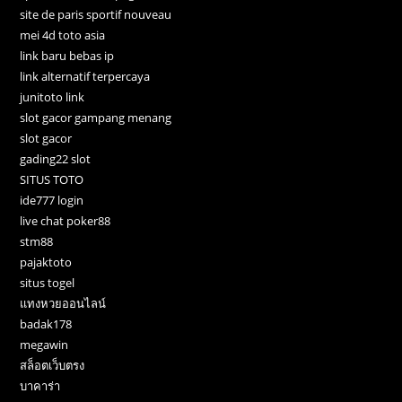
site de paris sportif nouveau
mei 4d toto asia
link baru bebas ip
link alternatif terpercaya
junitoto link
slot gacor gampang menang
slot gacor
gading22 slot
SITUS TOTO
ide777 login
live chat poker88
stm88
pajaktoto
situs togel
แทงหวยออนไลน์
badak178
megawin
สล็อตเว็บตรง
บาคาร่า