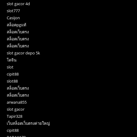
slot gacor 4d
slot777
Casijon
สล็อตpgแท้
สล็อตเว็บตรง
สล็อตเว็บตรง
สล็อตเว็บตรง
slot gacor depo 5k
โดจิน
slot
cipit88
slot88
สล็อตเว็บตรง
สล็อตเว็บตรง
arwana855
slot gacor
Tapir328
เว็บสล็อตเว็บตรงค่ายใหญ่
cipit88