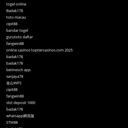
togel online
Badak178
toto macau
cipit88
bandar togel
gurutoto daftar
fangwin88
online casinos toptiercasinos.com 2025
badak178
badak178
betinexch app
sanjaya78
金山WPS
cipit88
fangwin88
slot deposit 1000
badak178
whatsapp網頁版
STM88