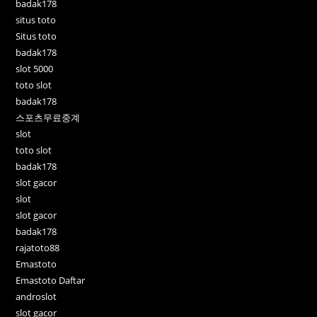
badak178
situs toto
Situs toto
badak178
slot 5000
toto slot
badak178
스포츠무료중계
slot
toto slot
badak178
slot gacor
slot
slot gacor
badak178
rajatoto88
Emastoto
Emastoto Daftar
androslot
slot gacor