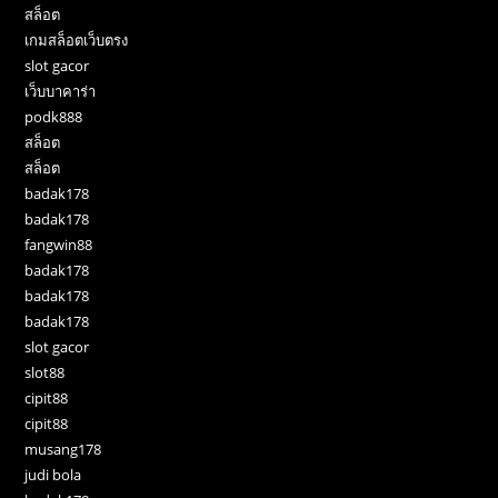
สล็อต
เกมสล็อตเว็บตรง
slot gacor
เว็บบาคาร่า
podk888
สล็อต
สล็อต
badak178
badak178
fangwin88
badak178
badak178
badak178
slot gacor
slot88
cipit88
cipit88
musang178
judi bola