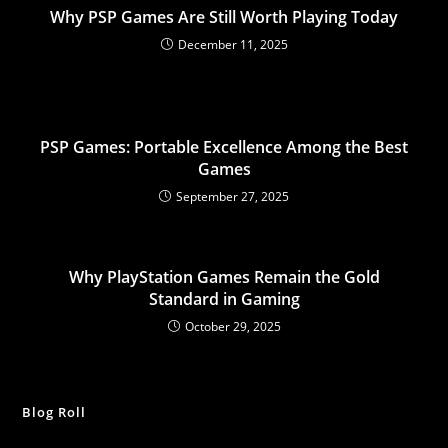
Why PSP Games Are Still Worth Playing Today
December 11, 2025
PSP Games: Portable Excellence Among the Best
Games
September 27, 2025
Why PlayStation Games Remain the Gold
Standard in Gaming
October 29, 2025
Blog Roll