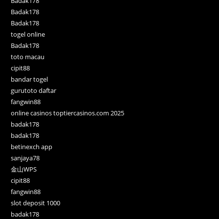
Badak178
Badak178
Badak178
togel online
Badak178
toto macau
cipit88
bandar togel
gurutoto daftar
fangwin88
online casinos toptiercasinos.com 2025
badak178
badak178
betinexch app
sanjaya78
金山WPS
cipit88
fangwin88
slot deposit 1000
badak178