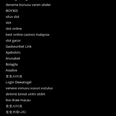
deneme bonusu veren siteler
BOY303
situs slot
slot
slot online
best online casinos malaysia
slot gacor
Gaskeunbet Link
Ajaibslots
Arunabet
Bolagila
Asialive
토토사이트
Login Dewatogel
veneve vonuvu vuvun vutuluv
diritmit binisit viritn sitilirt
live draw macau
토토사이트
토토커뮤니티