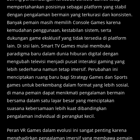
mempertahankan posisinya sebagai platform yang stabil
dengan pengalaman bermain yang terkurasi dan konsisten.
Banyak pemain masih memilih Console Games karena
kemudahan penggunaan, kestabilan sistem, serta
dukungan game eksklusif yang tidak tersedia di platform
lain. Di sisi lain, Smart TV Games mulai membuka
paradigma baru dalam dunia hiburan digital dengan
mengubah televisi menjadi pusat interaksi gaming yang
lebih sederhana namun tetap imersif. Perubahan ini
menciptakan ruang baru bagi Strategy Games dan Sports
games untuk berkembang dalam format yang lebih sosial,
di mana pemain dapat menikmati pengalaman bermain
bersama dalam satu layar besar yang menciptakan
suasana kebersamaan lebih kuat dibandingkan
pengalaman individual di perangkat kecil.
Peran VR Games dalam evolusi ini sangat penting karena
menghadirkan pengalaman imersif yang membawa pemain