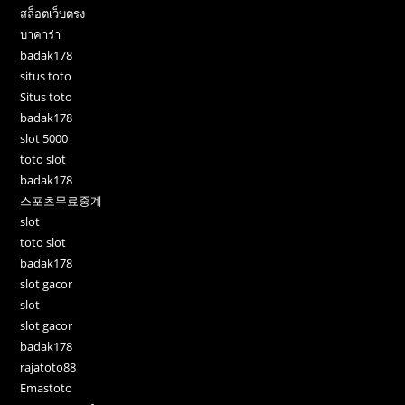
สล็อตเว็บตรง
บาคาร่า
badak178
situs toto
Situs toto
badak178
slot 5000
toto slot
badak178
스포츠무료중계
slot
toto slot
badak178
slot gacor
slot
slot gacor
badak178
rajatoto88
Emastoto