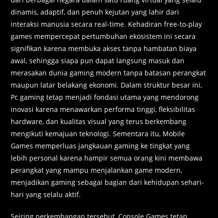
dinamis, adaptif, dan penuh kejutan yang lahir dari
interaksi manusia secara real-time. Kehadiran free-to-play
games mempercepat pertumbuhan ekosistem ini secara
signifikan karena membuka akses tanpa hambatan biaya
awal, sehingga siapa pun dapat langsung masuk dan
merasakan dunia gaming modern tanpa batasan perangkat
maupun latar belakang ekonomi. Dalam struktur besar ini,
Pc gaming tetap menjadi fondasi utama yang mendorong
inovasi karena menawarkan performa tinggi, fleksibilitas
hardware, dan kualitas visual yang terus berkembang
mengikuti kemajuan teknologi. Sementara itu, Mobile
Games memperluas jangkauan gaming ke tingkat yang
lebih personal karena hampir semua orang kini membawa
perangkat yang mampu menjalankan game modern,
menjadikan gaming sebagai bagian dari kehidupan sehari-
hari yang selalu aktif.
Seiring perkembangan tersebut, Console Games tetap