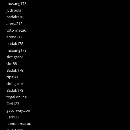
musang178
judi bola
badak178
arena212
toto macau
arena212
badak178
musang178
slot gacor
slot88
Badak178
cipit88
slot gacor
Badak178
togel online
Ceri123
gacorway.com
Ceri123
bandar macau