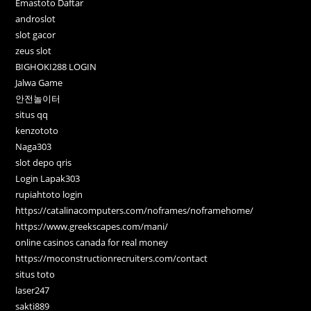
Emastoto Daftar
androslot
slot gacor
zeus slot
BIGHOKI288 LOGIN
Jalwa Game
안전놀이터
situs qq
kenzototo
Naga303
slot depo qris
Login Lapak303
rupiahtoto login
https://catalinacomputers.com/noframes/noframehome/
https://www.greekscapes.com/mani/
online casinos canada for real money
https://moconstructionrecruiters.com/contact
situs toto
laser247
sakti889